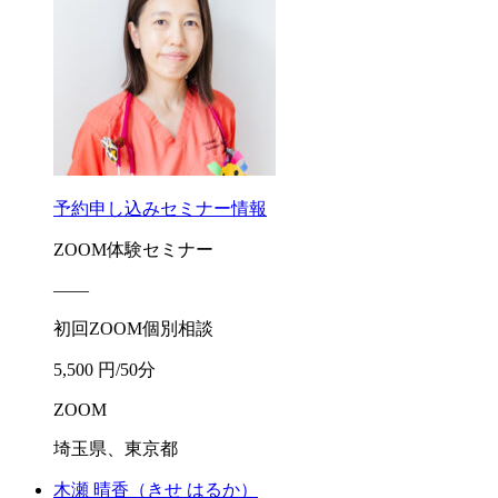
予約申し込み
セミナー情報
ZOOM体験セミナー
――
初回ZOOM個別相談
5,500 円/50分
ZOOM
埼玉県、東京都
木瀬 晴香
（きせ はるか）