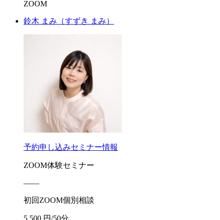
ZOOM
鈴木 まみ
（すずき まみ）
予約申し込み
セミナー情報
ZOOM体験セミナー
――
初回ZOOM個別相談
5,500 円/50分