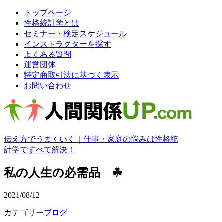
トップページ
性格統計学とは
セミナー・検定スケジュール
インストラクターを探す
よくある質問
運営団体
特定商取引法に基づく表示
お問い合わせ
伝え方でうまくいく｜仕事・家庭の悩みは性格統
計学ですべて解決！
私の人生の必需品 ☘
2021/08/12
カテゴリー
ブログ