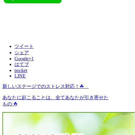
ツイート
シェア
Google+1
はてブ
pocket
LINE
新しいステージでのストレス対応！☘
あなたに起こることは、全てあなたが引き寄せた
もの ☘