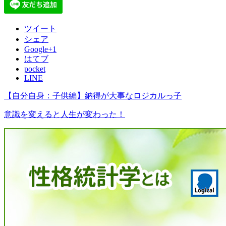
ツイート
シェア
Google+1
はてブ
pocket
LINE
【自分自身：子供編】納得が大事なロジカルっ子
意識を変えると人生が変わった！