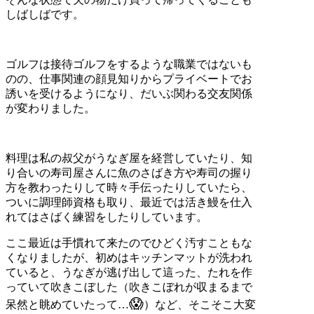
しばしばです。
ゴルフは接待ゴルフをするような職業ではないも
のの、仕事関連の顔見知りからプライベートでお
誘いを受けるようになり、だいぶ関わる交友関係
が変わりました。
料理は私の叔父がうなぎ屋を経営していたり、知
り合いの寿司屋さんに魚のさばき方や寿司の握り
方を教わったりして時々手伝ったりしていたら、
ついに調理師資格も取り、最近では活き鰻を仕入
れてはさばく練習をしたりしています。
ここ最近は手慣れて来たのでひどく汚すこともな
くなりましたが、初めはキッチンマットが洗われ
ていると、うなぎが逃げ出して這った、たれを作
っていて吹きこぼした（吹きこぼれが収まるまで
😱
呆然と眺めていたって…
）など、そこそこ大変