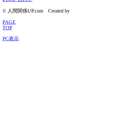
© 人間関係UP.com
Created by
CyberIntelligence
PAGE
TOP
PC表示