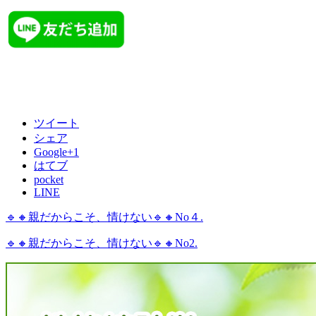
ツイート
シェア
Google+1
はてブ
pocket
LINE
🔹🔸親だからこそ、情けない🔹🔸No４.
🔹🔸親だからこそ、情けない🔹🔸No2.