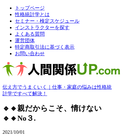
トップページ
性格統計学とは
セミナー・検定スケジュール
インストラクターを探す
よくある質問
運営団体
特定商取引法に基づく表示
お問い合わせ
伝え方でうまくいく｜仕事・家庭の悩みは性格統
計学ですべて解決！
🔹🔸親だからこそ、情けない
🔹🔸No３.
2021/10/01