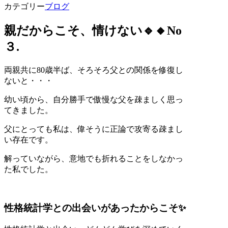
カテゴリー
ブログ
親だからこそ、情けない🔹🔸
No
３
.
両親共に
80
歳半ば、そろそろ父との関係を修復し
ないと・・・
幼い頃から、自分勝手で傲慢な父を疎ましく思っ
てきました。
父にとっても私は、偉そうに正論で攻寄る疎まし
い存在です。
解っていながら、意地でも折れることをしなかっ
た私でした。
性格統計学との出会いがあったからこそ✨