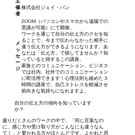
主
催
株式会社ジェイ・バン
者
ZOOM（パソコンやスマホから遠隔での
受講が可能）にて開催。
ワークを通じて自分の伝え方のクセを知
ることで、今まで伝わらなかった相手に
メ
違う伝え方ができるようになります。あ
ッ
なたは「伝え方」で損してませんか？知
セ
っていると得するこの講座。
ー
家族とのコミュニケーション、ビジネス
ジ
では社内、社外でのコミュニケーション
に即活用できます！心理法則も絡めた３
時間の講座で、自己ストレスを軽減させ
前向きな気持ちになれますよ。
自分の伝え方の傾向を知っています
か？
盛りだくさんのワークの中で、「同じ言葉なの
に、感じ方や受け取り方がこんなにも違うなん
て！」と驚かれる方がほとんどです。よかれと思