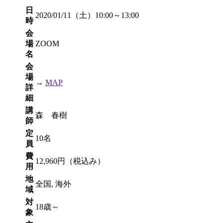
日
2020/01/11（土）10:00～13:00
時
会
場
ZOOM
名
会
場
→
MAP
詳
細
講
森 春樹
師
定
10名
員
費
12,960円（税込み）
用
地
全国, 海外
域
対
18歳～
象