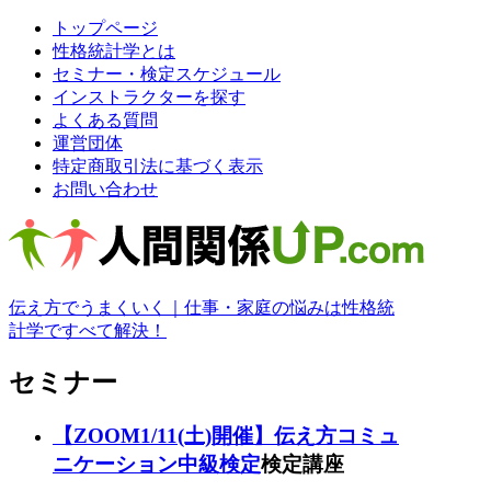
トップページ
性格統計学とは
セミナー・検定スケジュール
インストラクターを探す
よくある質問
運営団体
特定商取引法に基づく表示
お問い合わせ
伝え方でうまくいく｜仕事・家庭の悩みは性格統
計学ですべて解決！
セミナー
【ZOOM1/11(土)開催】伝え方コミュ
ニケーション中級検定
検定講座