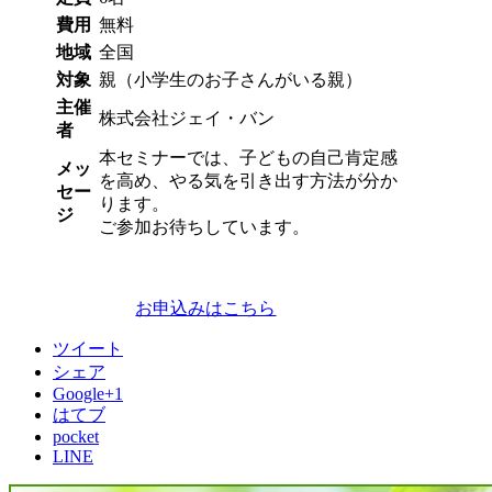
費用
無料
地域
全国
対象
親（小学生のお子さんがいる親）
主催
株式会社ジェイ・バン
者
本セミナーでは、子どもの自己肯定感
メッ
を高め、やる気を引き出す方法が分か
セー
ります。
ジ
ご参加お待ちしています。
お申込みはこちら
ツイート
シェア
Google+1
はてブ
pocket
LINE