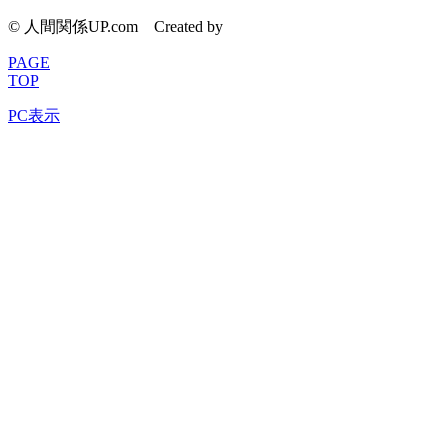
© 人間関係UP.com
Created by
CyberIntelligence
PAGE
TOP
PC表示