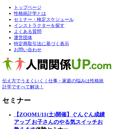
トップページ
性格統計学とは
セミナー・検定スケジュール
インストラクターを探す
よくある質問
運営団体
特定商取引法に基づく表示
お問い合わせ
伝え方でうまくいく｜仕事・家庭の悩みは性格統
計学ですべて解決！
セミナー
【ZOOM1/11(土)開催】ぐんぐん成績
アップ お子さんのやる気スイッチお