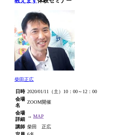
教えます
体験セミナー
柴田正広
日時
2020/01/11（土）10：00～12：00
会場
ZOOM開催
名
会場
→
MAP
詳細
講師
柴田 正広
定員
6名