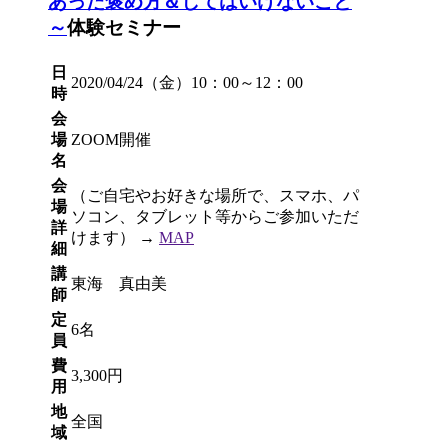
あった褒め方＆してはいけないこと
～
体験セミナー
日
2020/04/24（金）10：00～12：00
時
会
場
ZOOM開催
名
会
（ご自宅やお好きな場所で、スマホ、パ
場
ソコン、タブレット等からご参加いただ
詳
けます） →
MAP
細
講
東海 真由美
師
定
6名
員
費
3,300円
用
地
全国
域