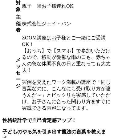
対
親子 ※お子様連れOK
象
主
催
株式会社ジェイ・バン
者
ZOOM講座はお子様とご一緒にご受講
OK！
【おうち】で【スマホ】で参加いただけ
るので、移動が憂鬱な雨の日も、赤ちゃ
メ
んの急な体調不良の日と重なっても大丈
ッ
夫！
セ
ー
実例を交えたワーク満載の講座で「同じ
ジ
言葉なのに、こんなにも受け取り方が違
うんだ～」とビックリを実感していただ
け、お子さんに合った関わり方をすぐに
実践できる内容になってます。
性格統計学で自己肯定感アップ！
子どものやる気を引き出す魔法の言葉を教えま