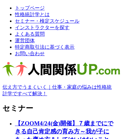
トップページ
性格統計学とは
セミナー・検定スケジュール
インストラクターを探す
よくある質問
運営団体
特定商取引法に基づく表示
お問い合わせ
伝え方でうまくいく｜仕事・家庭の悩みは性格統
計学ですべて解決！
セミナー
【ZOOM4/24(金)開催】７歳までにで
きる自己肯定感の育み方～我が子に