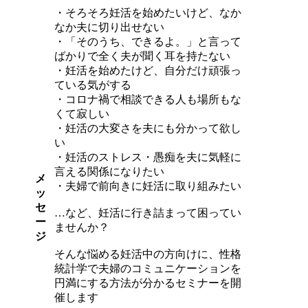
・そろそろ妊活を始めたいけど、なか
なか夫に切り出せない
・「そのうち、できるよ。」と言って
ばかりで全く夫が聞く耳を持たない
・妊活を始めたけど、自分だけ頑張っ
ている気がする
・コロナ禍で相談できる人も場所もな
くて寂しい
・妊活の大変さを夫にも分かって欲し
い
・妊活のストレス・愚痴を夫に気軽に
言える関係になりたい
メ
・夫婦で前向きに妊活に取り組みたい
ッ
セ
…など、妊活に行き詰まって困ってい
ー
ませんか？
ジ
そんな悩める妊活中の方向けに、性格
統計学で夫婦のコミュニケーションを
円満にする方法が分かるセミナーを開
催します