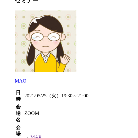
セミナー
MAO
日
2021/05/25（火）19:30～21:00
時
会
場
ZOOM
名
会
場
→
MAP