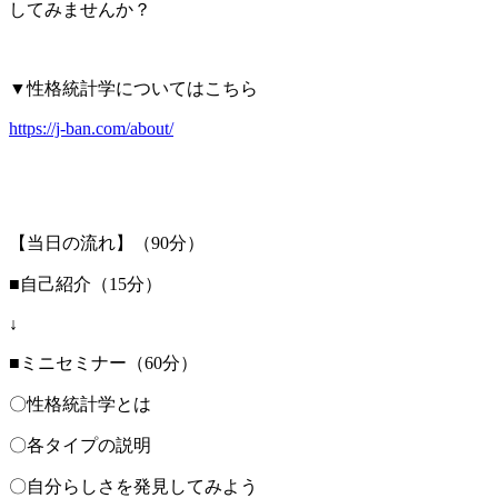
してみませんか？
▼性格統計学についてはこちら
https://j-ban.com/about/
【当日の流れ】（
90
分）
■自己紹介（
15
分）
↓
■ミニセミナー（
60
分）
〇性格統計学とは
〇各タイプの説明
〇自分らしさを発見してみよう