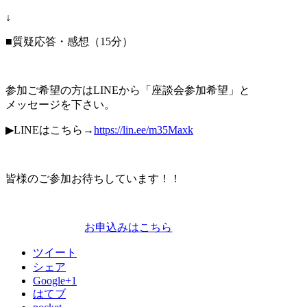
↓
■質疑応答・感想（
15
分）
参加ご希望の方は
LINE
から「座談会参加希望」と
メッセージを下さい。
▶︎LINEはこちら
→
https://lin.ee/m35Maxk
皆様のご参加お待ちしています！！
お申込みはこちら
ツイート
シェア
Google+1
はてブ