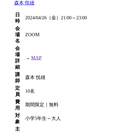
森本 悦雄
日
2024/04/26（金）21:00～23:00
時
会
場
ZOOM
名
会
場
→
MAP
詳
細
講
森本 悦雄
師
定
10名
員
費
期間限定｜無料
用
対
小学5年生～大人
象
主