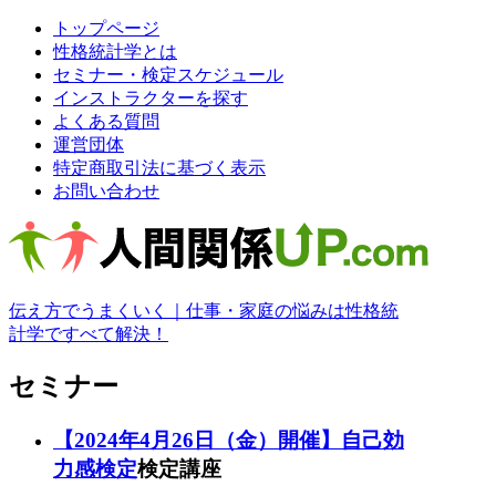
トップページ
性格統計学とは
セミナー・検定スケジュール
インストラクターを探す
よくある質問
運営団体
特定商取引法に基づく表示
お問い合わせ
伝え方でうまくいく｜仕事・家庭の悩みは性格統
計学ですべて解決！
セミナー
【2024年4月26日（金）開催】自己効
力感検定
検定講座