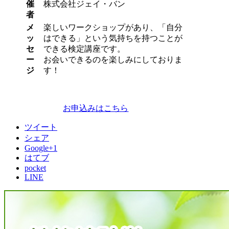
催
株式会社ジェイ・バン
者
メ
楽しいワークショップがあり、「自分
ッ
はできる」という気持ちを持つことが
セ
できる検定講座です。
ー
お会いできるのを楽しみにしておりま
ジ
す！
お申込みはこちら
ツイート
シェア
Google+1
はてブ
pocket
LINE