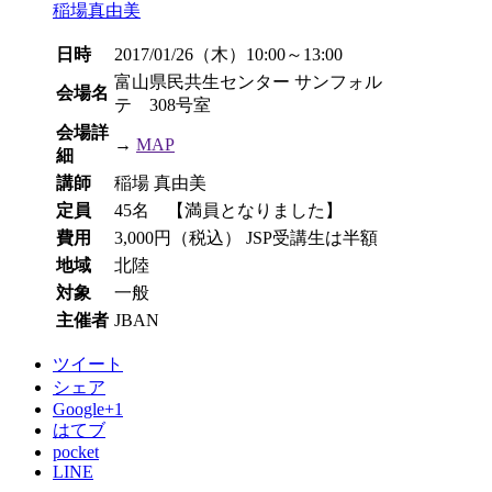
稲場真由美
日時
2017/01/26（木）10:00～13:00
富山県民共生センター サンフォル
会場名
テ 308号室
会場詳
→
MAP
細
講師
稲場 真由美
定員
45名 【満員となりました】
費用
3,000円（税込） JSP受講生は半額
地域
北陸
対象
一般
主催者
JBAN
ツイート
シェア
Google+1
はてブ
pocket
LINE