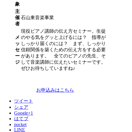
象
主
催
石山東音楽事業
者
現役ピアノ講師の伝え方セミナー。生徒
メ
のやる気をグッと上げるには？ 指導が
ッ
しっかり届くのには？ まず、しっかり
セ
信頼関係を築くための伝え方をする必要
ー
があります。 全てのピアノの先生、そ
ジ
して音楽講師に伝えたいセミナーです。
ぜひお待ちしていますね♪
お申込みはこちら
ツイート
シェア
Google+1
はてブ
pocket
LINE