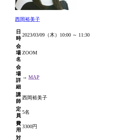
西岡裕美子
日
2023/03/09（木）10:00 ～ 11:30
時
会
場
ZOOM
名
会
場
→
MAP
詳
細
講
西岡裕美子
師
定
5名
員
費
3300円
用
対