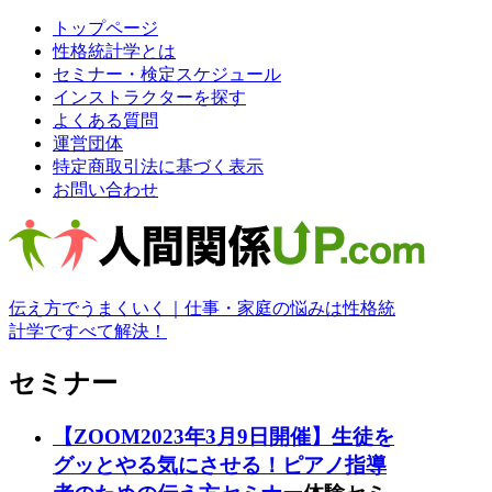
トップページ
性格統計学とは
セミナー・検定スケジュール
インストラクターを探す
よくある質問
運営団体
特定商取引法に基づく表示
お問い合わせ
伝え方でうまくいく｜仕事・家庭の悩みは性格統
計学ですべて解決！
セミナー
【ZOOM2023年3月9日開催】生徒を
グッとやる気にさせる！ピアノ指導