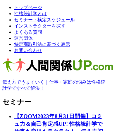
トップページ
性格統計学とは
セミナー・検定スケジュール
インストラクターを探す
よくある質問
運営団体
特定商取引法に基づく表示
お問い合わせ
伝え方でうまくいく｜仕事・家庭の悩みは性格統
計学ですべて解決！
セミナー
【ZOOM2023年8月31日開催】コミ
ュ力＆自己肯定感UP! 性格統計学で