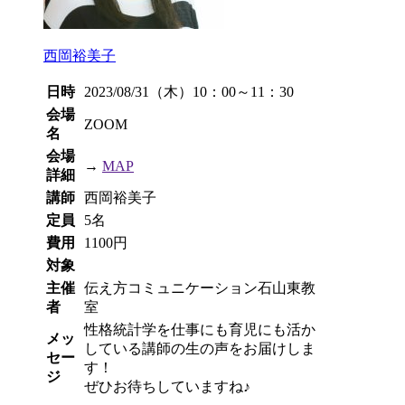
西岡裕美子
日時
2023/08/31（木）10：00～11：30
会場
ZOOM
名
会場
→
MAP
詳細
講師
西岡裕美子
定員
5名
費用
1100円
対象
主催
伝え方コミュニケーション石山東教
者
室
性格統計学を仕事にも育児にも活か
メッ
している講師の生の声をお届けしま
セー
す！
ジ
ぜひお待ちしていますね♪