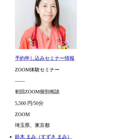
予約申し込み
セミナー情報
ZOOM体験セミナー
――
初回ZOOM個別相談
5,500 円/50分
ZOOM
埼玉県、東京都
鈴木 まみ
（すずき まみ）