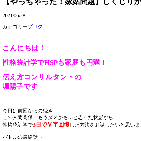
【やっちゃった！嫁姑問題】しくじり
2021/06/28
カテゴリー
ブログ
こんにちは！
性格統計学でHSPも家庭も円満
！
伝え方コンサルタントの
堀陽子です
今日は前回からの続き、
この人間関係、もうダメかも…と思った状態から
3日でＶ字回復
性格統計学で
した方法をお話したいと思いま
バトルの最終話‥