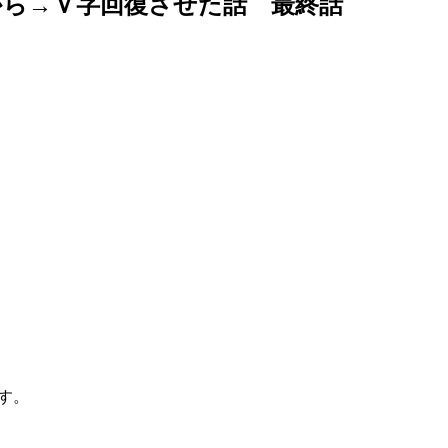
から→Ｖ字回復させた話 最終話
す。