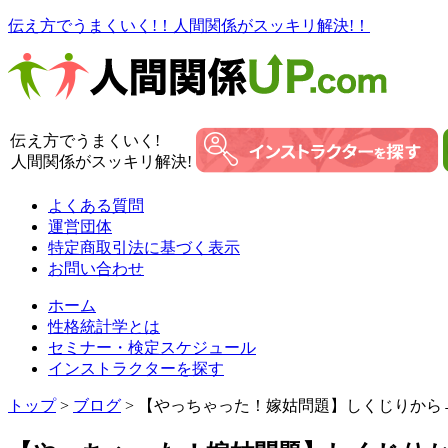
伝え方でうまくいく!！人間関係がスッキリ解決!！
伝え方でうまくいく!
人間関係がスッキリ解決!
よくある質問
運営団体
特定商取引法に基づく表示
お問い合わせ
ホーム
性格統計学とは
セミナー・検定スケジュール
インストラクターを探す
トップ
>
ブログ
> 【やっちゃった！嫁姑問題】しくじりから